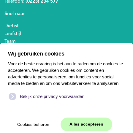
Telefoon:
(0223) 234 577
Snel naar
Diëtist
Leefstijl
Team
Aanmelden
Wij gebruiken cookies
Locaties
Voor de beste ervaring is het aan te raden om de cookies te
Anna Paulowna
Breezand
Callantsoog
accepteren. We gebruiken cookies om content en
Den Helder
Julianadorp
Schagen
Texel
advertenties te personaliseren, om functies voor social
Wieringerwerf
media te bieden en om ons websiteverkeer te analyseren.
Wij komen op
huisbezoek
in de hele Kop van Noord-
Bekijk onze privacy voorwaarden
Holland
Alles accepteren
Cookies beheren